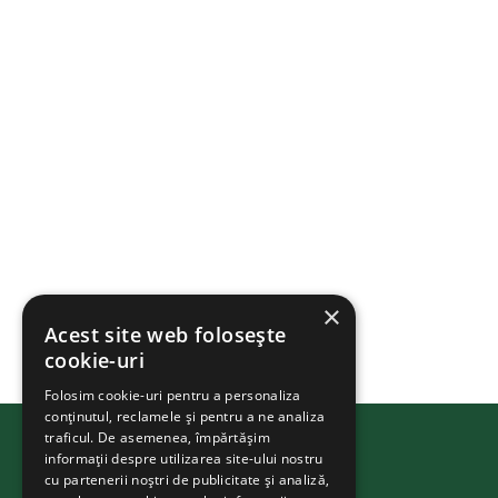
×
Acest site web folosește
cookie-uri
Folosim cookie-uri pentru a personaliza
conținutul, reclamele și pentru a ne analiza
traficul. De asemenea, împărtășim
BIKEATHON
.ms
informații despre utilizarea site-ului nostru
cu partenerii noștri de publicitate și analiză,