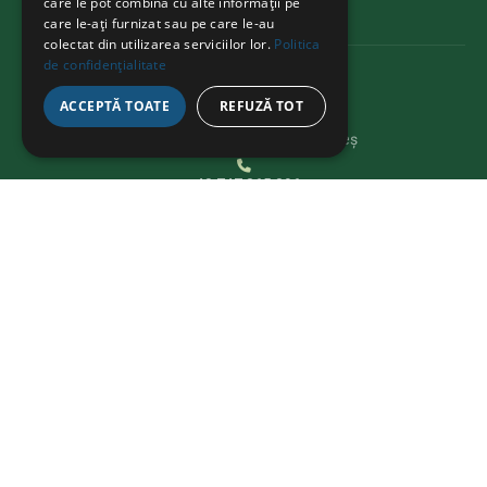
care le pot combina cu alte informații pe
care le-ați furnizat sau pe care le-au
colectat din utilizarea serviciilor lor.
Politica
de confidențialitate
CONTACT
ACCEPTĂ TOATE
REFUZĂ TOT
Str. Avram Iancu 37, Târgu Mureș
+40 747 865 096
bikeathon@fcmures.org
EXPLOREAZĂ
Despre
Proiecte
Companii
Ambasadori
Știri