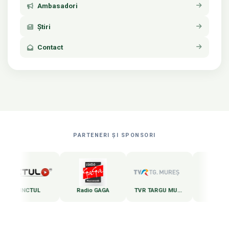
Ambasadori
Știri
Contact
PARTENERI ȘI SPONSORI
CTUL
Radio GAGA
TVR TARGU MURES
Zi de zi