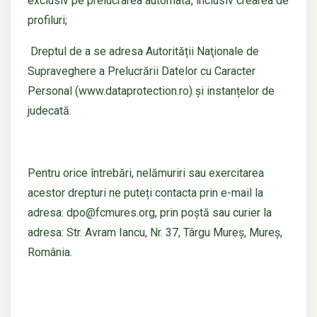
exclusiv pe prelucrarea automată, inclusiv crearea de
profiluri;
Dreptul de a se adresa Autorității Naţionale de
Supraveghere a Prelucrării Datelor cu Caracter
Personal (www.dataprotection.ro) și instanțelor de
judecată.
Pentru orice întrebări, nelămuriri sau exercitarea
acestor drepturi ne puteți contacta prin e-mail la
adresa: dpo@fcmures.org, prin poștă sau curier la
adresa: Str. Avram Iancu, Nr. 37, Târgu Mureș, Mureș,
România.