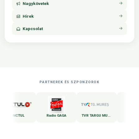
Nagykövetek
Hírek
Kapcsolat
PARTNEREK ÉS SZPONZOROK
NCTUL
Radio GAGA
TVR TARGU MURES
Zi de zi