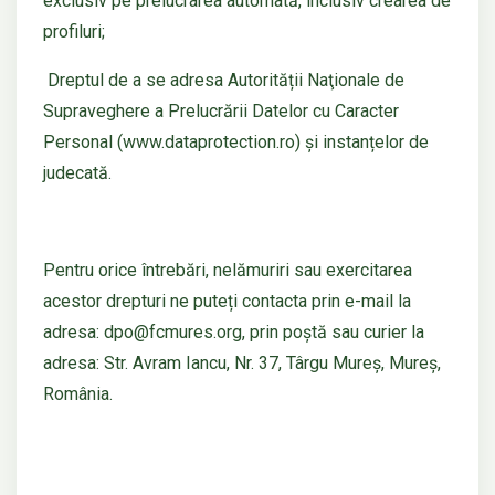
exclusiv pe prelucrarea automată, inclusiv crearea de
profiluri;
Dreptul de a se adresa Autorității Naţionale de
Supraveghere a Prelucrării Datelor cu Caracter
Personal (www.dataprotection.ro) și instanțelor de
judecată.
Pentru orice întrebări, nelămuriri sau exercitarea
acestor drepturi ne puteți contacta prin e-mail la
adresa: dpo@fcmures.org, prin poștă sau curier la
adresa: Str. Avram Iancu, Nr. 37, Târgu Mureș, Mureș,
România.