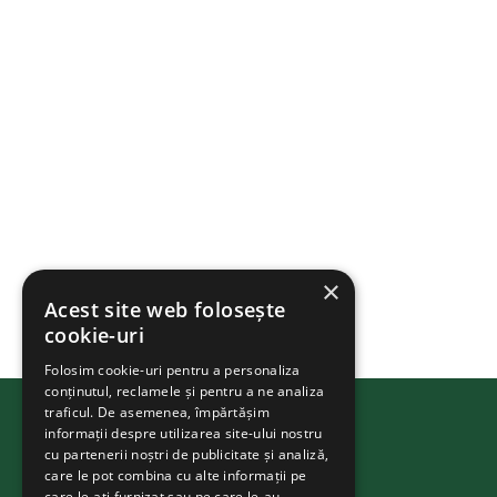
×
Acest site web folosește
cookie-uri
Folosim cookie-uri pentru a personaliza
conținutul, reclamele și pentru a ne analiza
traficul. De asemenea, împărtășim
BIKEATHON
.ms
informații despre utilizarea site-ului nostru
cu partenerii noștri de publicitate și analiză,
care le pot combina cu alte informații pe
care le-ați furnizat sau pe care le-au