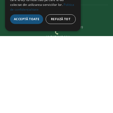
colectat din utilizarea serviciilor lor.
Politica
de confidențialitate
KAPCSOLAT
ACCEPTĂ TOATE
REFUZĂ TOT
Str. Avram Iancu 37, Târgu Mureș
+40 747 865 096
bikeathon@fcmures.org
FEDEZD FEL
Részletek
Projektek
Cégek
Nagykövetek
Hírek
Kapcsolat