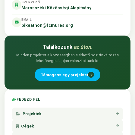
SZERVEZŐ
Marosszéki Közösségi Alapítvány
EMAIL
bikeathon@fcmures.org
Találkozunk
az úton.
Minden projektet a közösségben elérhető pozitív változás
lehetősége alapján választottunk ki.
Támogass egy projektet
FEDEZD FEL
Projektek
Cégek