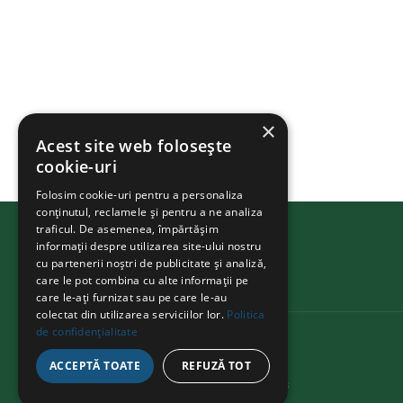
×
Acest site web folosește
cookie-uri
Folosim cookie-uri pentru a personaliza
conținutul, reclamele și pentru a ne analiza
traficul. De asemenea, împărtășim
informații despre utilizarea site-ului nostru
cu partenerii noștri de publicitate și analiză,
BIKEATHON
.ms
care le pot combina cu alte informații pe
care le-ați furnizat sau pe care le-au
colectat din utilizarea serviciilor lor.
Politica
de confidențialitate
CONTACT
ACCEPTĂ TOATE
REFUZĂ TOT
Str. Avram Iancu 37, Târgu Mureș