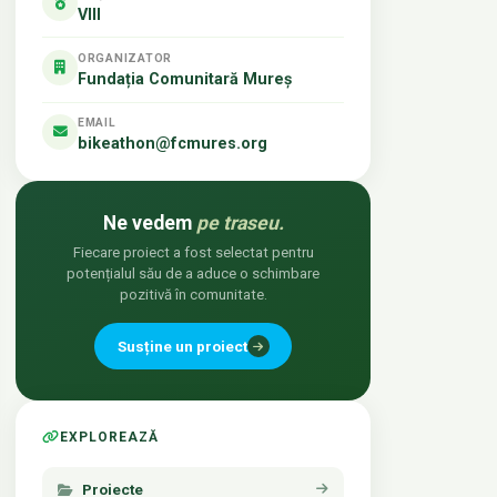
VIII
ORGANIZATOR
Fundația Comunitară Mureș
EMAIL
bikeathon@fcmures.org
Ne vedem
pe traseu.
Fiecare proiect a fost selectat pentru
potențialul său de a aduce o schimbare
pozitivă în comunitate.
Susține un proiect
EXPLOREAZĂ
Proiecte