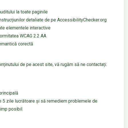
ditului la toate paginile
strucțiunilor detaliate de pe AccessibilityChecker.org
te elementele interactive
onformitatea WCAG 2.2 AA
 semantică corectă
onținutului de pe acest site, vă rugăm să ne contactați:
principală
 5 zile lucrătoare și să remediem problemele de
timp posibil.