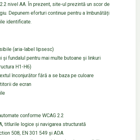
2 nivel AA. În prezent, site-ul prezintă un scor de
itigiu. Depunem eforturi continue pentru a îmbunătăți
le identificate.
bile (aria-label lipsesc)
ui și fundalul pentru mai multe butoane și linkuri
tructura H1-H6)
textul înconjurător fără a se baza pe culoare
titorii de ecran
ile
e automate conforme WCAG 2.2
titlurile logice și navigarea structurată
ction 508, EN 301 549 și ADA