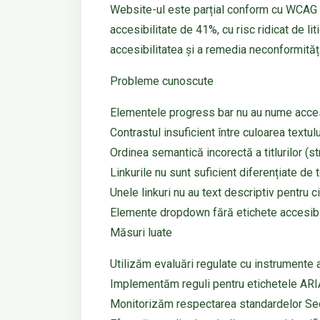
Website-ul este parțial conform cu WCAG 2.
accesibilitate de 41%, cu risc ridicat de l
accesibilitatea și a remedia neconformități
Probleme cunoscute
Elementele progress bar nu au nume accesi
Contrastul insuficient între culoarea textul
Ordinea semantică incorectă a titlurilor (s
Linkurile nu sunt suficient diferențiate de 
Unele linkuri nu au text descriptiv pentru ci
Elemente dropdown fără etichete accesib
Măsuri luate
Utilizăm evaluări regulate cu instrument
Implementăm reguli pentru etichetele ARIA, 
Monitorizăm respectarea standardelor Se