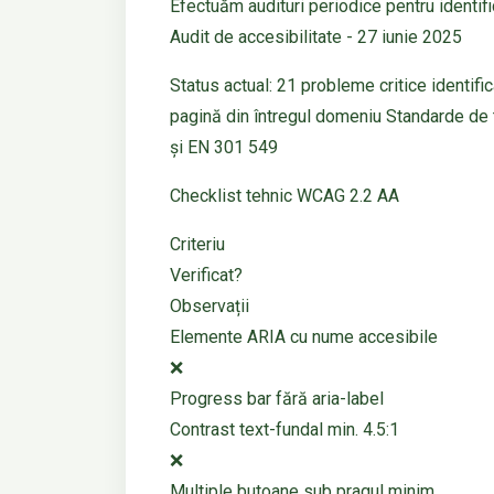
Efectuăm audituri periodice pentru identif
Audit de accesibilitate - 27 iunie 2025
Status actual: 21 probleme critice identific
pagină din întregul domeniu Standarde de
și EN 301 549
Checklist tehnic WCAG 2.2 AA
Criteriu
Verificat?
Observații
Elemente ARIA cu nume accesibile
❌
Progress bar fără aria-label
Contrast text-fundal min. 4.5:1
❌
Multiple butoane sub pragul minim