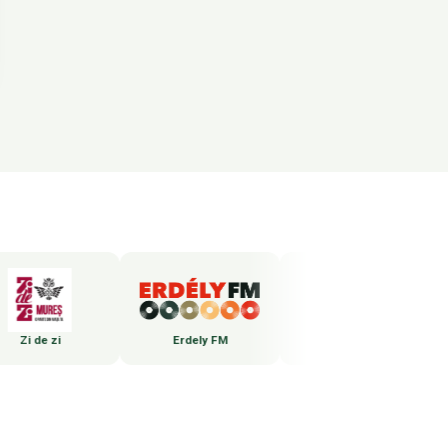
 zi
Erdely FM
ERDELY TV