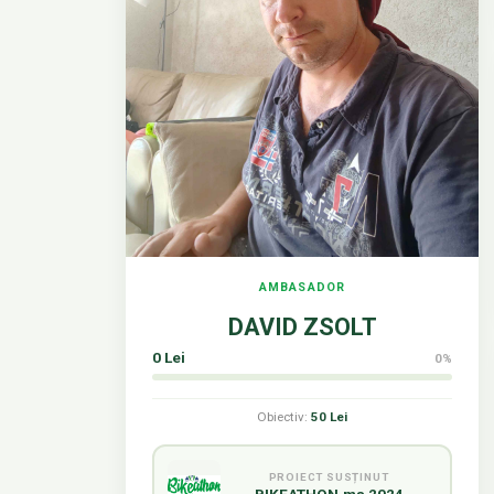
AMBASADOR
DAVID ZSOLT
0 Lei
0%
Obiectiv:
50 Lei
PROIECT SUSȚINUT
BIKEATHON.ms 2024