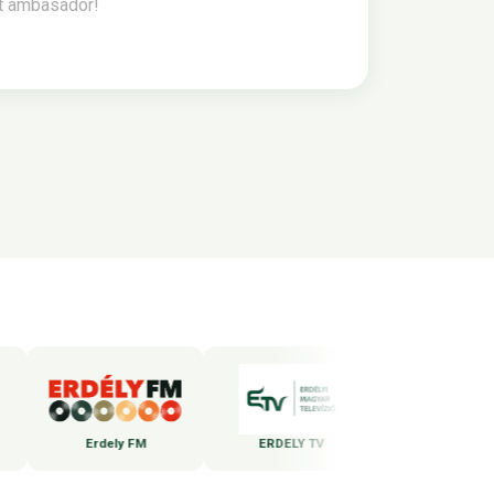
st ambasador!
Erdely FM
ERDELY TV
WEBBEDS