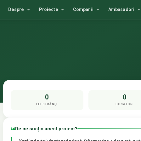
Despre
Proiecte
Companii
Ambasadori
0
0
LEI STRÂNȘI
DONATORI
De ce susțin acest proiect?