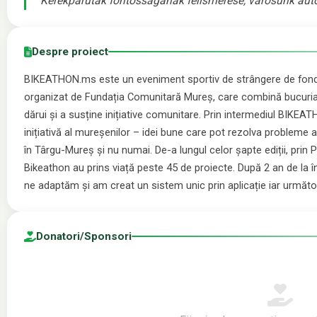
Kerékpárutak fontosságának felismerése, városunk aut
Despre proiect
BIKEATHON.ms este un eveniment sportiv de strângere de fondu
organizat de Fundația Comunitară Mureș, care combină bucuria d
dărui și a susține inițiative comunitare. Prin intermediul BIK
inițiativă al mureșenilor – idei bune care pot rezolva probleme al
în Târgu-Mureș și nu numai. De-a lungul celor șapte ediții, pri
Bikeathon au prins viață peste 45 de proiecte. După 2 an de la
ne adaptăm și am creat un sistem unic prin aplicație iar următ
⁠Donatori/Sponsori