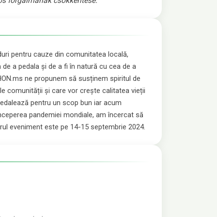
ós forgalmának csökkentése.
ri pentru cauze din comunitatea locală,
e a pedala și de a fi în natură cu cea de a
EATHON.ms ne propunem să susținem spiritul de
e comunității și care vor crește calitatea vieții
n Pedalează pentru un scop bun iar acum
 începerea pandemiei mondiale, am încercat să
orul eveniment este pe 14-15 septembrie 2024.