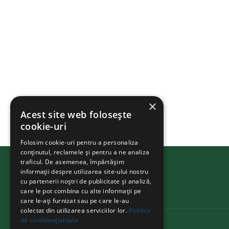
×
Acest site web folosește
cookie-uri
Folosim cookie-uri pentru a personaliza
conținutul, reclamele și pentru a ne analiza
traficul. De asemenea, împărtășim
informații despre utilizarea site-ului nostru
cu partenerii noștri de publicitate și analiză,
BIKEATHON
.ms
care le pot combina cu alte informații pe
care le-ați furnizat sau pe care le-au
colectat din utilizarea serviciilor lor.
Politica
de confidențialitate