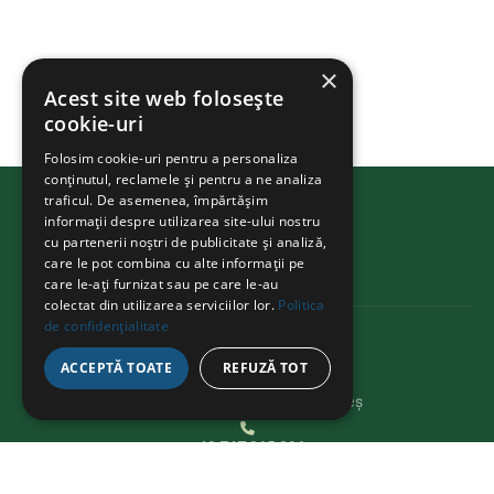
×
Acest site web folosește
cookie-uri
Folosim cookie-uri pentru a personaliza
conținutul, reclamele și pentru a ne analiza
traficul. De asemenea, împărtășim
BIKEATHON
.ms
informații despre utilizarea site-ului nostru
cu partenerii noștri de publicitate și analiză,
care le pot combina cu alte informații pe
care le-ați furnizat sau pe care le-au
colectat din utilizarea serviciilor lor.
Politica
de confidențialitate
CONTACT
ACCEPTĂ TOATE
REFUZĂ TOT
Str. Avram Iancu 37, Târgu Mureș
+40 747 865 096