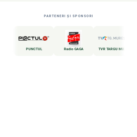
PARTENERI ȘI SPONSORI
o Targu Mures
PUNCTUL
Radio GAGA
TVR TARGU MURES