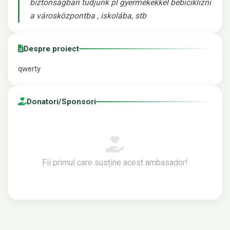
biztonságban tudjunk pl gyermekekkel bebiciklizni
a városközpontba , iskolába, stb
Despre proiect
qwerty
⁠Donatori/Sponsori
Fii primul care susține acest ambasador!