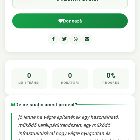
Donează
0
0
0%
LEI STRÂNȘI
DONATORI
PROGRES
De ce susțin acest proiect?
jó lenne ha végre építenének egy használható,
működő kerékpárútrendszert, egy működő
infrastruktúrával hogy végre nyugodtan és