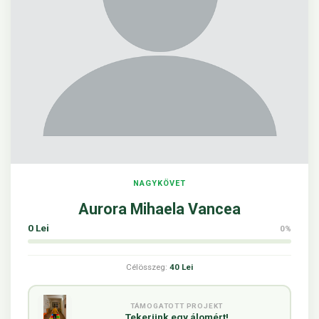
NAGYKÖVET
Aurora Mihaela Vancea
0 Lei
0%
Célösszeg:
40 Lei
TÁMOGATOTT PROJEKT
Tekerünk egy álomért!