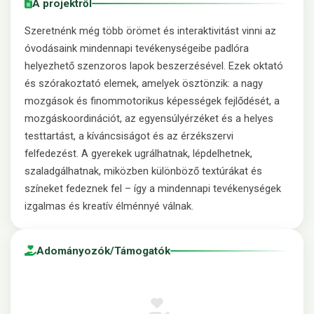
A projektről
Szeretnénk még több örömet és interaktivitást vinni az
óvodásaink mindennapi tevékenységeibe padlóra
helyezhető szenzoros lapok beszerzésével. Ezek oktató
és szórakoztató elemek, amelyek ösztönzik: a nagy
mozgások és finommotorikus képességek fejlődését, a
mozgáskoordinációt, az egyensúlyérzéket és a helyes
testtartást, a kíváncsiságot és az érzékszervi
felfedezést. A gyerekek ugrálhatnak, lépdelhetnek,
szaladgálhatnak, miközben különböző textúrákat és
színeket fedeznek fel – így a mindennapi tevékenységek
izgalmas és kreatív élménnyé válnak.
Adományozók/Támogatók