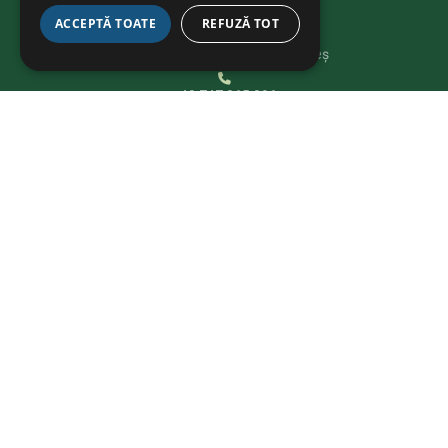
KAPCSOLAT
ACCEPTĂ TOATE
REFUZĂ TOT
Str. Avram Iancu 37, Târgu Mureș
+40 747 865 096
bikeathon@fcmures.org
FEDEZD FEL
Részletek
Projektek
Cégek
Nagykövetek
Hírek
Kapcsolat
PROGRAMOK