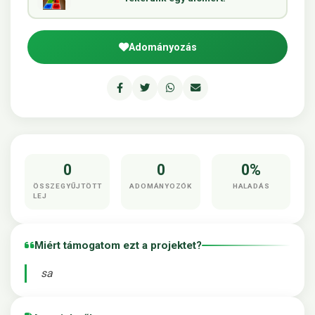
Adományozás
0
0
0%
ÖSSZEGYŰJTÖTT
ADOMÁNYOZÓK
HALADÁS
LEJ
Miért támogatom ezt a projektet?
sa