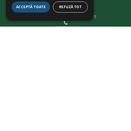
KAPCSOLAT
ACCEPTĂ TOATE
REFUZĂ TOT
Str. Avram Iancu 37, Târgu Mureș
+40 747 865 096
bikeathon@fcmures.org
FEDEZD FEL
Részletek
Projektek
Cégek
Nagykövetek
Hírek
Kapcsolat
PROGRAMOK