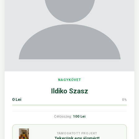
NAGYKÖVET
Ildiko Szasz
0 Lei
0%
Célösszeg:
100 Lei
TÁMOGATOTT PROJEKT
Tekerünk egy álomért!