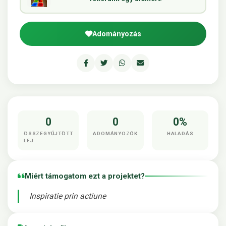
Adományozás
0
0
0%
ÖSSZEGYŰJTÖTT
ADOMÁNYOZÓK
HALADÁS
LEJ
Miért támogatom ezt a projektet?
Inspiratie prin actiune