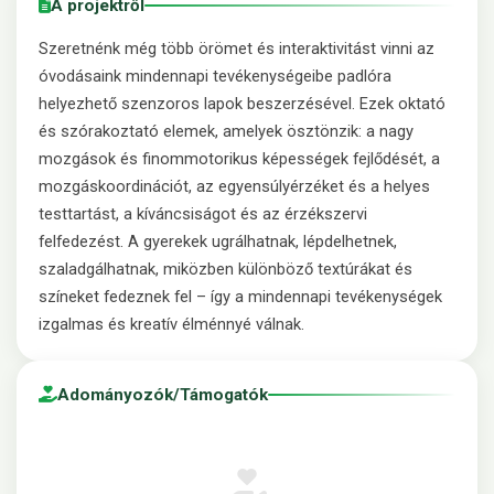
A projektről
Szeretnénk még több örömet és interaktivitást vinni az
óvodásaink mindennapi tevékenységeibe padlóra
helyezhető szenzoros lapok beszerzésével. Ezek oktató
és szórakoztató elemek, amelyek ösztönzik: a nagy
mozgások és finommotorikus képességek fejlődését, a
mozgáskoordinációt, az egyensúlyérzéket és a helyes
testtartást, a kíváncsiságot és az érzékszervi
felfedezést. A gyerekek ugrálhatnak, lépdelhetnek,
szaladgálhatnak, miközben különböző textúrákat és
színeket fedeznek fel – így a mindennapi tevékenységek
izgalmas és kreatív élménnyé válnak.
Adományozók/Támogatók