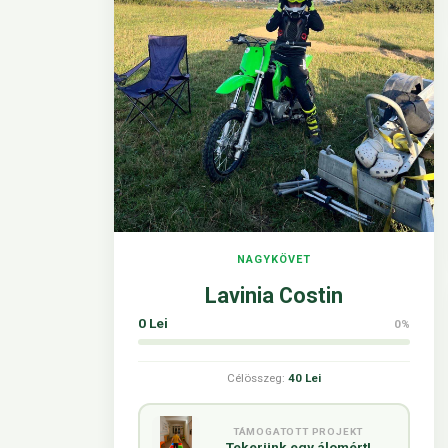
NAGYKÖVET
Lavinia Costin
0 Lei
0%
Célösszeg:
40 Lei
TÁMOGATOTT PROJEKT
Tekerünk egy álomért!