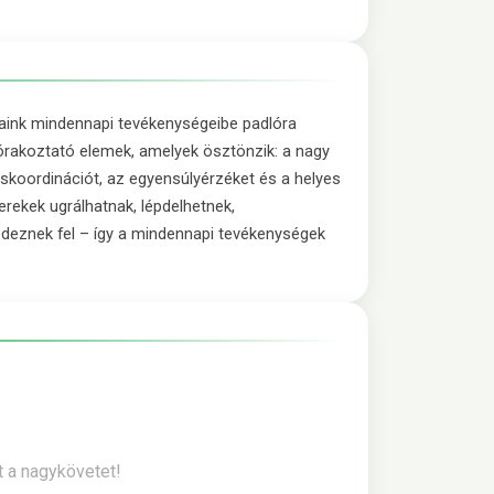
saink mindennapi tevékenységeibe padlóra
órakoztató elemek, amelyek ösztönzik: a nagy
koordinációt, az egyensúlyérzéket és a helyes
erekek ugrálhatnak, lépdelhetnek,
edeznek fel – így a mindennapi tevékenységek
t a nagykövetet!