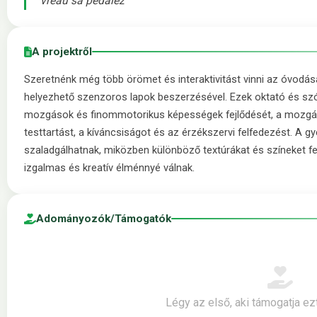
vreau să pedalez
A projektről
Szeretnénk még több örömet és interaktivitást vinni az óvodá
helyezhető szenzoros lapok beszerzésével. Ezek oktató és sz
mozgások és finommotorikus képességek fejlődését, a mozgás
testtartást, a kíváncsiságot és az érzékszervi felfedezést. A gy
szaladgálhatnak, miközben különböző textúrákat és színeket f
izgalmas és kreatív élménnyé válnak.
Adományozók/Támogatók
Légy az első, aki támogatja ez