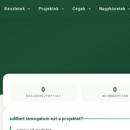
Részletek
Projektek
Cégek
Nagykövetek
0
0
ÖSSZEGYŰJTÖTT LEJ
ADOMÁNYOZÓK
Miért támogatom ezt a projektet?