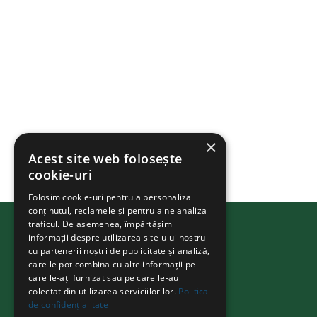
×
Acest site web folosește
cookie-uri
Folosim cookie-uri pentru a personaliza
conținutul, reclamele și pentru a ne analiza
traficul. De asemenea, împărtășim
informații despre utilizarea site-ului nostru
cu partenerii noștri de publicitate și analiză,
BIKEATHON
.ms
care le pot combina cu alte informații pe
care le-ați furnizat sau pe care le-au
colectat din utilizarea serviciilor lor.
Politica
de confidențialitate