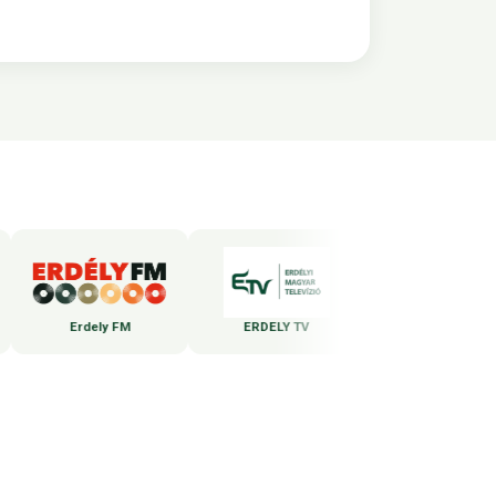
Erdely FM
ERDELY TV
WEBBEDS