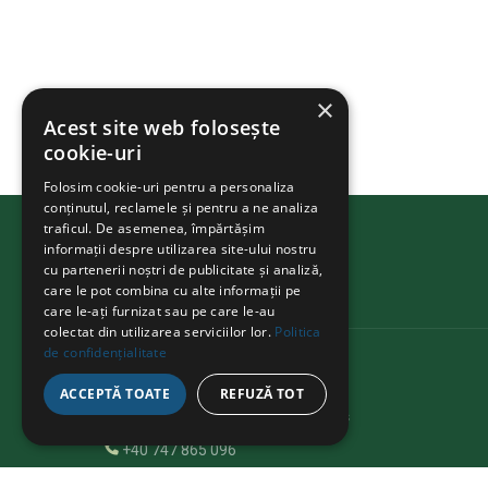
×
Acest site web folosește
cookie-uri
Folosim cookie-uri pentru a personaliza
conținutul, reclamele și pentru a ne analiza
traficul. De asemenea, împărtășim
informații despre utilizarea site-ului nostru
cu partenerii noștri de publicitate și analiză,
BIKEATHON
.ms
care le pot combina cu alte informații pe
care le-ați furnizat sau pe care le-au
colectat din utilizarea serviciilor lor.
Politica
de confidențialitate
KAPCSOLAT
ACCEPTĂ TOATE
REFUZĂ TOT
Str. Avram Iancu 37, Târgu Mureș
+40 747 865 096
bikeathon@fcmures.org