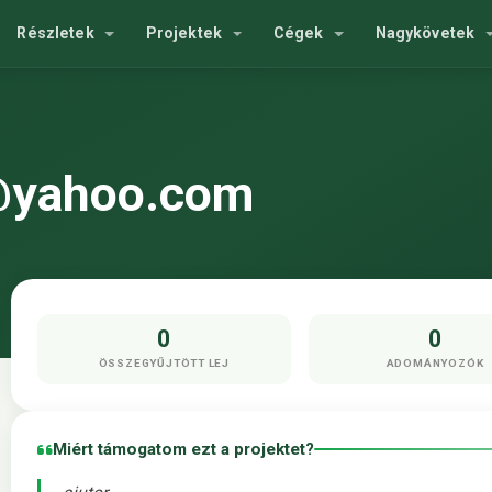
Részletek
Projektek
Cégek
Nagykövetek
@yahoo.com
0
0
ÖSSZEGYŰJTÖTT LEJ
ADOMÁNYOZÓK
Miért támogatom ezt a projektet?