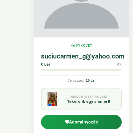
NAGYKÖVET
suciucarmen_g@yahoo.com
0 Lei
0%
Célösszeg:
20 Lei
TÁMOGATOTT PROJEKT
Tekerünk egy álomért!
Adományozás