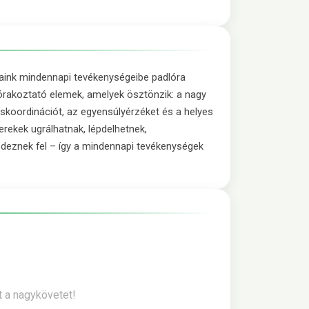
saink mindennapi tevékenységeibe padlóra
órakoztató elemek, amelyek ösztönzik: a nagy
koordinációt, az egyensúlyérzéket és a helyes
erekek ugrálhatnak, lépdelhetnek,
edeznek fel – így a mindennapi tevékenységek
t a nagykövetet!