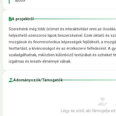
ajutor
A projektről
Szeretnénk még több örömet és interaktivitást vinni az óvodá
helyezhető szenzoros lapok beszerzésével. Ezek oktató és sz
mozgások és finommotorikus képességek fejlődését, a mozgás
testtartást, a kíváncsiságot és az érzékszervi felfedezést. A gy
szaladgálhatnak, miközben különböző textúrákat és színeket f
izgalmas és kreatív élménnyé válnak.
Adományozók/Támogatók
Légy az első, aki támogatja ez