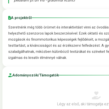
pedalam pt un vis - gradinita licurici
A projektről
Szeretnénk még több örömet és interaktivitást vinni az óvodá
helyezhető szenzoros lapok beszerzésével. Ezek oktató és sz
mozgások és finommotorikus képességek fejlődését, a mozgás
testtartást, a kíváncsiságot és az érzékszervi felfedezést. A gy
szaladgálhatnak, miközben különböző textúrákat és színeket f
izgalmas és kreatív élménnyé válnak.
Adományozók/Támogatók
Légy az első, aki támogatja ez