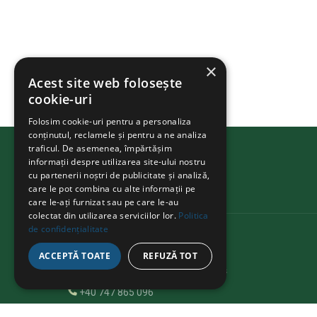
×
Acest site web folosește
cookie-uri
Folosim cookie-uri pentru a personaliza
conținutul, reclamele și pentru a ne analiza
traficul. De asemenea, împărtășim
informații despre utilizarea site-ului nostru
cu partenerii noștri de publicitate și analiză,
BIKEATHON
.ms
care le pot combina cu alte informații pe
care le-ați furnizat sau pe care le-au
colectat din utilizarea serviciilor lor.
Politica
de confidențialitate
KAPCSOLAT
ACCEPTĂ TOATE
REFUZĂ TOT
Str. Avram Iancu 37, Târgu Mureș
+40 747 865 096
bikeathon@fcmures.org