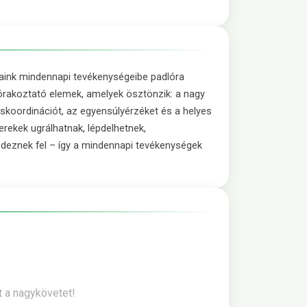
saink mindennapi tevékenységeibe padlóra
órakoztató elemek, amelyek ösztönzik: a nagy
koordinációt, az egyensúlyérzéket és a helyes
erekek ugrálhatnak, lépdelhetnek,
edeznek fel – így a mindennapi tevékenységek
t a nagykövetet!