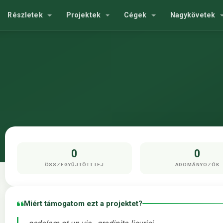
Részletek
Projektek
Cégek
Nagykövetek
0
0
ÖSSZEGYŰJTÖTT LEJ
ADOMÁNYOZÓK
Miért támogatom ezt a projektet?