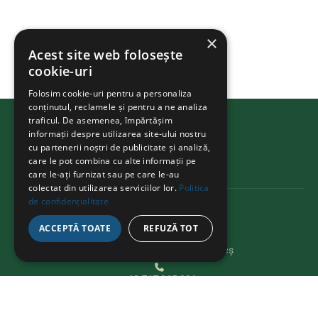
×
Acest site web folosește
cookie-uri
Folosim cookie-uri pentru a personaliza
conținutul, reclamele și pentru a ne analiza
traficul. De asemenea, împărtășim
BIKEATHON
.ms
informații despre utilizarea site-ului nostru
cu partenerii noștri de publicitate și analiză,
care le pot combina cu alte informații pe
care le-ați furnizat sau pe care le-au
colectat din utilizarea serviciilor lor.
Politica
de confidențialitate
KAPCSOLAT
ACCEPTĂ TOATE
REFUZĂ TOT
Str. Avram Iancu 37, Târgu Mureș
+40 747 865 096
bikeathon@fcmures.org