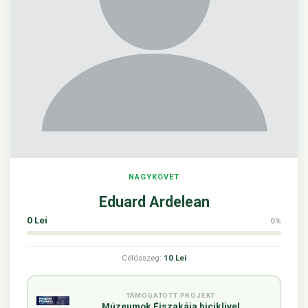
NAGYKÖVET
Eduard Ardelean
0 Lei
0%
Célösszeg:
10 Lei
TÁMOGATOTT PROJEKT
Múzeumok Éjszakája biciklivel