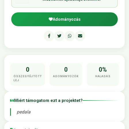
Adományozás
0
0
0%
ÖSSZEGYŰJTÖTT
ADOMÁNYOZÓK
HALADÁS
LEJ
Miért támogatom ezt a projektet?
pedala