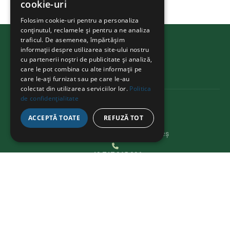
cookie-uri
Folosim cookie-uri pentru a personaliza
conținutul, reclamele și pentru a ne analiza
traficul. De asemenea, împărtășim
BIKEATHON
.ms
informații despre utilizarea site-ului nostru
cu partenerii noștri de publicitate și analiză,
care le pot combina cu alte informații pe
care le-ați furnizat sau pe care le-au
colectat din utilizarea serviciilor lor.
Politica
de confidențialitate
CONTACT
ACCEPTĂ TOATE
REFUZĂ TOT
Str. Avram Iancu 37, Târgu Mureș
+40 747 865 096
bikeathon@fcmures.org
EXPLOREAZĂ
Despre