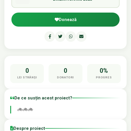
Donează
0
0
0%
LEI STRÂNȘI
DONATORI
PROGRES
De ce susțin acest proiect?
🚲🚲🚲
Despre proiect