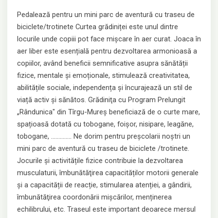
Pedalează pentru un mini parc de aventură cu traseu de
biciclete/trotinete Curtea grădiniței este unul dintre
locurile unde copiii pot face mișcare în aer curat. Joaca în
aer liber este esențială pentru dezvoltarea armonioasă a
copiilor, având beneficii semnificative asupra sănătății
fizice, mentale și emoționale, stimulează creativitatea,
abilitățile sociale, independența și încurajează un stil de
viață activ și sănătos. Grădiniţa cu Program Prelungit
„Rândunica" din Tîrgu-Mureș beneficiază de o curte mare,
spațioasă dotată cu tobogane, foișor, nisipare, leagăne,
tobogane, .............. Ne dorim pentru preșcolarii noștri un
mini parc de aventură cu traseu de biciclete /trotinete.
Jocurile și activitățile fizice contribuie la dezvoltarea
musculaturii, îmbunătăţirea capacităților motorii generale
și a capacității de reacție, stimularea atenției, a gândirii,
îmbunătăţirea coordonării mișcărilor, menținerea
echilibrului, etc. Traseul este important deoarece mersul