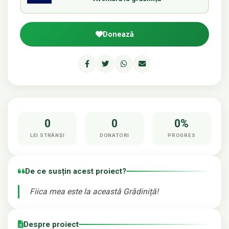
Donează
0
0
0%
LEI STRÂNȘI
DONATORI
PROGRES
De ce susțin acest proiect?
Fiica mea este la această Grădiniță!
Despre proiect