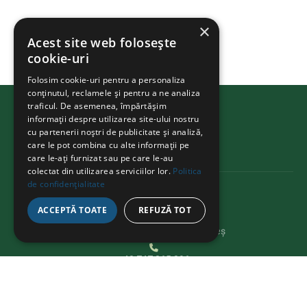
×
Acest site web folosește
cookie-uri
Folosim cookie-uri pentru a personaliza
conținutul, reclamele și pentru a ne analiza
traficul. De asemenea, împărtășim
BIKEATHON
.ms
informații despre utilizarea site-ului nostru
cu partenerii noștri de publicitate și analiză,
care le pot combina cu alte informații pe
care le-ați furnizat sau pe care le-au
colectat din utilizarea serviciilor lor.
Politica
de confidențialitate
CONTACT
ACCEPTĂ TOATE
REFUZĂ TOT
Str. Avram Iancu 37, Târgu Mureș
+40 747 865 096
bikeathon@fcmures.org