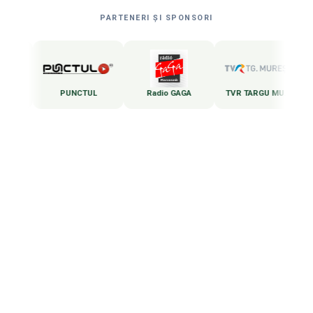
PARTENERI ȘI SPONSORI
argu Mures
PUNCTUL
Radio GAGA
TVR TARGU MURES