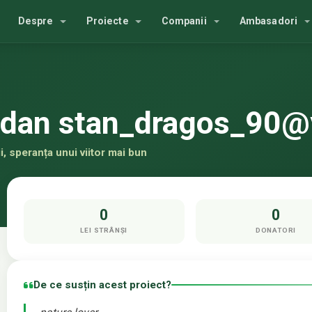
Despre
Proiecte
Companii
Ambasadori
gdan stan_dragos_90
, speranța unui viitor mai bun
0
0
LEI STRÂNȘI
DONATORI
De ce susțin acest proiect?