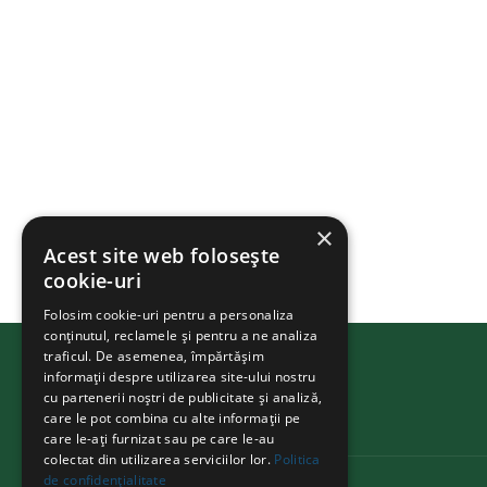
×
Acest site web folosește
cookie-uri
Folosim cookie-uri pentru a personaliza
conținutul, reclamele și pentru a ne analiza
traficul. De asemenea, împărtășim
informații despre utilizarea site-ului nostru
cu partenerii noștri de publicitate și analiză,
BIKEATHON
.ms
care le pot combina cu alte informații pe
care le-ați furnizat sau pe care le-au
colectat din utilizarea serviciilor lor.
Politica
de confidențialitate