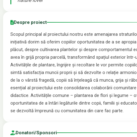
nature lover
Despre proiect
Scopul principal al proiectului nostru este amenajarea straturilor
inițiativă dorim să oferim copiilor oportunitatea de a se apropia
plăcut, despre cultivarea plantelor și despre comportamentul ec
avea în grijă propria parcelă, transformând spațiul exterior într-u
Activitățile de plantare, îngrijire și recoltare le vor permite copiil
simtă satisfacția muncii proprii și să dezvolte o relație armon
de la o vârstă fragedă, copiii să înțeleagă că munca, grija și ră
esențial al proiectului este consolidarea colaborării comunitare p
didactice. Activitățile comune – plantarea de flori și legume – o
oportunitatea de a întări legăturile dintre copii, familii și educato
se dezvoltă împreună cu comunitatea din care fac parte.
⁠Donatori/Sponsori